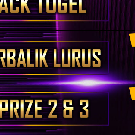
 Tidak Bisa Di Klaim Lagi.
k-Live Casino-Slot Dan Tembak Ikan.
an Dana Kemenangan Nya Akan Kami Tarik Kembali.
D Anda Setiap Hari Senin Pukul 10.00 WIB.
ila Ditemukan Adanya Kesamaan Nama ,No Rekening, Email ,
elama 1 Periode (Senin - Minggu)
shback Adalah IDR 100.000,-.
credit Anda Jika Terindikasi Melakukan Kecurangan.
3%
Setiap Bulannya.
 Pasaran Togel ( Hanya Di Hitung Betinggan 4D-3D-2D).
shback 10%, Jika Terdapat Tindak Kecurangan Atau
ndikasi Melakukan Kecurangan.
US
hback Togel 3%, Jika Terdapat Tindak Kecurangan Atau
00,- / PASARAN (KHUSUS 4D/3D/2D).
dikasi Melakukan Kecurangan.
0,- / ANGKA (KHUSUS 4D/3D/2D).
dak Termasuk Dalam Hitungan).
ang Taruhan PRIZE 1.