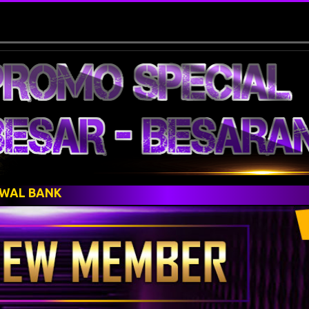
WAL BANK