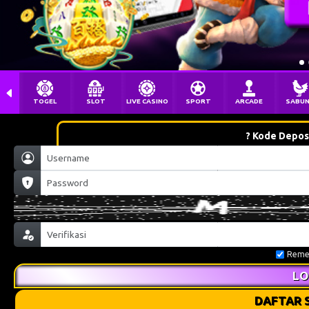
TOGEL
SLOT
LIVE CASINO
SPORT
ARCADE
SABU
? Kode Deposi
Reme
LO
DAFTAR 