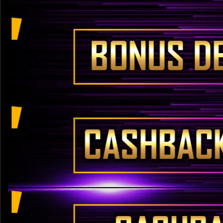
-
OVO
: Online 24 Jam |
-
GOPAY
: Online 24 Jam |
-
LINKAJA
: Online 24 Jam |
BONUS NEW MEMBER 20%
-
TELKOMSEL
: |
Minimal Deposit Rp 50.000,- & Maksimal Bonus Rp 100.000,-
Bonus Hanya Berlaku Untuk Member Baru Permainan Slot-Tembak Ik
Jika Tidak Di Klaim Dan Sudah Di Mainkan Maka Bonus Tidak Bisa Di C
Jika Tidak Mencapai Target Turnover Dan Ingin Melakukan Withdr
Member Bisa Melakukan Withdraw Setelah Minimal Mencapai Turnov
Jika Terdapat Kesamaan IP Address Maka Bonus Akan Dibatalkan. N
Bonus New Member Akan Dibatalkan.
Pihak LINEJITUAkan Memblokir Akun Anda Jika Terindikasi Melakuk
BONUS DEPOSIT HARIAN 5%
Bonus Bisa Di klaim 1 Hari Sekali, Reset Setiap Hari Jam 00.01 Wib.
Member Bisa Melakukan Withdraw Dengan Syarat Turnover 3x Dari T
Turnover x3 ( TOGEL & BOLA )
Minimal Deposit Rp 50.000 Untuk Bisa Claim Bonus Deposit Harian
Maksimal Bonus Yang Di Berikan Untuk Permainan Togel Rp 5.000,-
Maksimal Bonus Yang Di Berikan Untuk Permainan Tembak Ikan-Slot-
Jika Ingin Klaim Bonus Deposit Harian Silakan Konfirmasi Ke Livec
Jika Tidak Di Klaim Dan Sudah Di Mainkan Maka Bonus Tidak Bisa Di 
CASHBACK ALL GAMES 10%
Bila Withdraw Tidak Mencapai Target Maka Bonus Dan Dana Kemena
Bonus Cashback 10% Hanya Berlaku Untuk Sportsbook-Live Casino-
Bonus & kemenagan Akan Di Batalkan / ditarik Apabila Ditemukan 