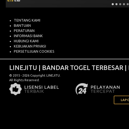
0.75
0.88
TENTANG KAMI
BANTUAN
PERATURAN
INFORMASI BANK
HUBUNGI KAMI
KEBIJAKAN PRIVASI
PERSETUJUAN COOKIES
LINEJITU | BANDAR TOGEL TERBESAR 
© 2015 - 2026 Copyright LINEJITU.
All Rights Reserved.
LAPO