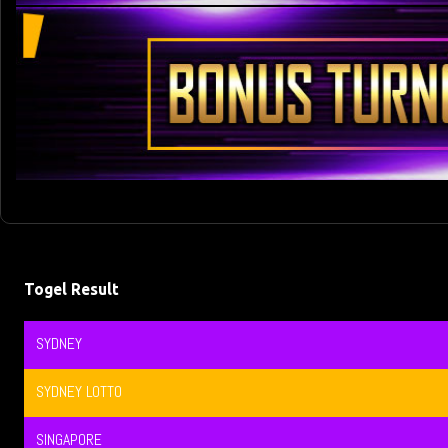
Konfirmasi, Kami Anggap Tidak Menang).
Batas akhir waktu "KLAIM" Hadiah Terbalik Lurus Adalah 1x24 Jam.
BONUS PRIZE2 & PRIZE 3
TIdak Berlaku Untuk Taruhan 2D (Hanya 3D & 4D).
HADIAH PRIZE 2 & 3 (PASARAN SYDNEY-SINGAPORE-HONGKONG):
Pihak LINEJITUAkan Memblokir Akun Anda Jika Terindikasi Melakuk
HADIAH PRIZE 2 : 4D = Rp.75.000,- 3D = Rp.25.000,-
HADIAH PRIZE 1 TERBALIK "LURUS" (PASARAN SYDNEY, SINGAPOR
HADIAH PRIZE 3 : 4D = Rp.25.000,- 3D = Rp.10.000,-
HADIAH PRIZE 1 TERBALIK "LURUS" 4D : Rp.75.000,-
Minimal "WAJIB" Melakukan Taruhan Senilai Rp.30.000,- / PASARA
HADIAH PRIZE 1 TERBALIK "LURUS" 3D : Rp.25.000,-
Minimal "WAJIB" Melakukan Taruhan Senilai Rp.1.000,- / ANGKA (K
Contoh:
Khusus Untuk Pasaran SINGAPORE (Senin & Kamis Tidak Termasuk D
Result HK: 1234 Betting 4321 = Maka Dinyatakan Sah
Hadiah Tidak Berlaku Untuk Member Yang Telah Menang Taruhan PR
Result HK: 1234 Betting: 432 = Maka Dinyatakan Sah
Jika Member Telah Menang / WIN Prize 1 (432D/Colok) Tidak Di Bena
BONUS TURNOVER BULANAN
Hadiah Prize 2 atau Prize 3 "WAJIB" Diklaim Oleh Member Via Cha
Event Ini Berlaku Untuk Semua Jenis Permainan Kecuali Togel.
Konfirmasi, Kami Anggap Tidak Menang).
Semua Member Berhak Mengikuti Promo ini.
Batas akhir waktu "KLAIM" Hadiah Prize 2 atau 3 Adalah 1x24 Jam.
Turnover di Akumulasi setiap bulan di tanggal 3.
Togel Result
TIdak Berlaku Untuk Taruhan 2D (Hanya 3D & 4D).
Perhitungan Turnover Dari Awal Bulan - Akhir Bulan Setiap Bulannya.
Pihak LINEJITUAkan Memblokir Akun Anda Jika Terindikasi Melakuk
Event Tidak Berpengaruh Pada Bonus-Bonus Lainnya.
HK SIANG
82
Jika barang yang Di Sediakan Tidak Ada Di Menu Pasaran, Maka Bar
Claim Hadiah bisa langsung di Livechat LINEJITU ataupun WA resmi 
Promo Ini Dapat Berubah Kapan Saja Tanpa Pemberitahauan Terlebi
SG METRO
64
Semua keputusan LINEJITU Adalah Mutlak Dan Tidak Bisa Di Gangu 
Batas Klaim Hadiah Adalah 1 Minggu Setelah Pengumuman Pemena
MALAYSIA
37
Pengumuman Pemenang Bisa Lihat Di Grup Resmi LINEJITU OFFICIA